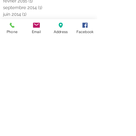
février 2016
(1)
1 post
septembre 2014
(1)
1 post
juin 2014
(1)
1 post
Search By Tags
Phone
Email
Address
Facebook
Pas encore de mots-clés.
Follow Us
CONTACT