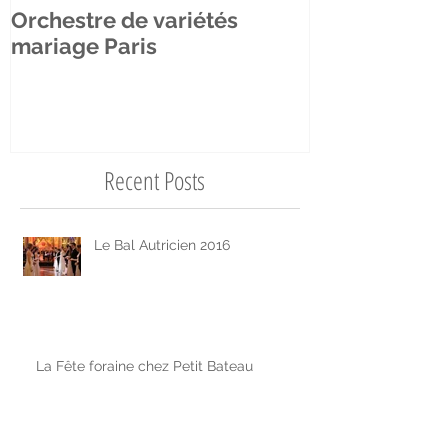
Orchestre de variétés
DJ & Musicie
mariage Paris
Château d'Ar
Recent Posts
Le Bal Autricien 2016
La Fête foraine chez Petit Bateau